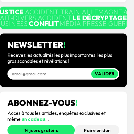
JUSTICE
ACCIDENT TRAIN ALLEMAGNE 4 
AIT-DIVERS ACCIDENT
LE DÉCRYPTAGE
M
BUSINESS
CONFLIT
MÉDIA PRESSE GUERRE
NEWSLETTER
!
Recevez les actualités les plus importantes, les plus
gros scandales et révélations !
VALIDER
ABONNEZ-VOUS
!
Accès à tous les articles, enquêtes exclusives et
même
un cadeau
...
14 jours gratuits
Faire un don