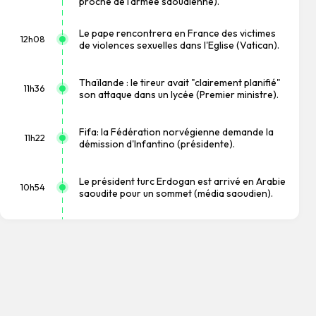
proche de l'armée saoudienne).
Le pape rencontrera en France des victimes
12h08
de violences sexuelles dans l'Eglise (Vatican).
Thaïlande : le tireur avait "clairement planifié"
11h36
son attaque dans un lycée (Premier ministre).
Fifa: la Fédération norvégienne demande la
11h22
démission d'Infantino (présidente).
Le président turc Erdogan est arrivé en Arabie
10h54
saoudite pour un sommet (média saoudien).
Trois membres des forces yéménites tués
dans une nouvelle attaque houthie (source
10h10
militaire).
Les Bourses européennes en hausse à
l'ouverture: Paris +0,14%, Francfort +0,36%,
09h06
Londres +0,22%.