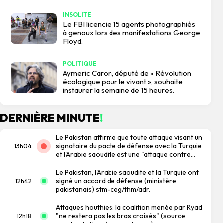
INSOLITE
Le FBI licencie 15 agents photographiés
à genoux lors des manifestations George
Floyd.
POLITIQUE
Aymeric Caron, député de « Révolution
écologique pour le vivant », souhaite
instaurer la semaine de 15 heures.
DERNIÈRE MINUTE
!
Le Pakistan affirme que toute attaque visant un
signataire du pacte de défense avec la Turquie
13h04
et l'Arabie saoudite est une "attaque contre
tous".
Le Pakistan, l'Arabie saoudite et la Turquie ont
signé un accord de défense (ministère
12h42
pakistanais) stm-ceg/thm/adr.
Attaques houthies: la coalition menée par Ryad
"ne restera pas les bras croisés" (source
12h18