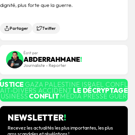
dignité, plus forte que la guerre.
Partager
Twitter
Écrit par
ABDERRAHMANE
!
Journaliste - Reporter
JUSTICE
GAZA PALESTINE ISRAEL CONFLI
AIT-DIVERS ACCIDENT
LE DÉCRYPTAGE
M
BUSINESS
CONFLIT
MÉDIA PRESSE GUERRE
NEWSLETTER
!
Recevez les actualités les plus importantes, les plus
gros scandales et révélations !