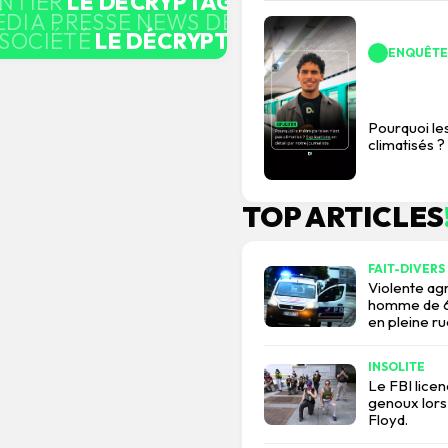
NTIER
LE DÉCRYPTAGE
FAIT-DIVERS ACC
ÉDIA PRESSE NEWS DÉCRYPTAGE BUSINE
 SOCIÉTÉ
LE DÉCRYPTAGE
MEUTRE EMPLO
ENQUÊTE
Pourquoi le
climatisés ?
TOP ARTICLES
FAIT-DIVERS
Violente agr
homme de 67
en pleine ru
INSOLITE
Le FBI lice
genoux lors
Floyd.