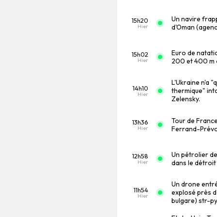
Un navire frapp
15h20
Hier
d'Oman (agence
Euro de natati
15h02
Hier
200 et 400 m q
L'Ukraine n'a 
14h10
thermique" inta
Hier
Zelensky.
Tour de France
13h36
Hier
Ferrand-Prévo
Un pétrolier d
12h58
Hier
dans le détroit
Un drone entré
11h54
explosé près d
Hier
bulgare) str-py