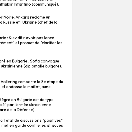
ffaiblir Infantino (communiqué).
r Noire: Ankara réclame un
a Russie et l'Ukraine (chef de la
ie : Kiev dit n'avoir pas lancé
rément" et promet de "clarifier les
.
ré en Bulgarie : Sofia convoque
 ukrainienne (diplomatie bulgare).
 Vollering remporte la 8e étape du
et endosse le maillot jaune.
tégré en Bulgarie est de type
isé" par l'armée ukrainienne
gare de la Défense).
it état de discussions "positives"
is met en garde contre les attaques