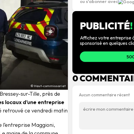
ou s'abonner avec
PUBLICITÉ
!
Affichez votre entreprise à
sponsorisé en quelques cli
500
0 COMMENTAI
© Haut-commissariat
 Bressey-sur-Tille, près de
Aucun commentaire récent
s locaux d’une entreprise
é retrouvé ce vendredi matin
 l’entreprise Maggioni,
. Le maire de la commune,