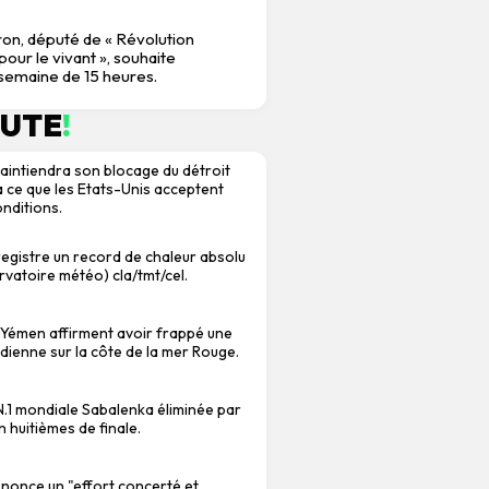
on, député de « Révolution
our le vivant », souhaite
 semaine de 15 heures.
NUTE
!
l maintiendra son blocage du détroit
à ce que les Etats-Unis acceptent
onditions.
gistre un record de chaleur absolu
rvatoire météo) cla/tmt/cel.
 Yémen affirment avoir frappé une
dienne sur la côte de la mer Rouge.
.1 mondiale Sabalenka éliminée par
 huitièmes de finale.
dénonce un "effort concerté et