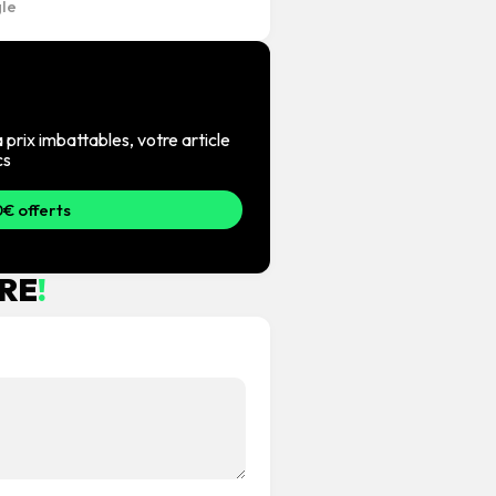
 prix imbattables, votre article
cs
€ offerts
RE
!