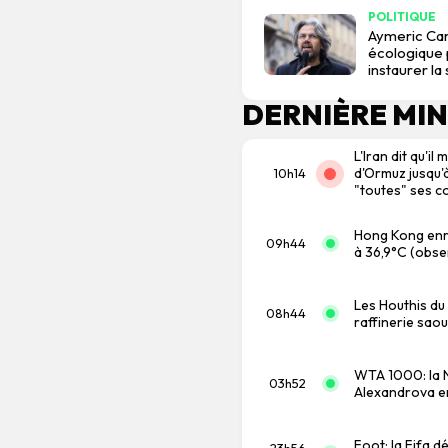
POLITIQUE
Aymeric Car
écologique p
instaurer la
DERNIÈRE MI
L'Iran dit qu'i
d'Ormuz jusqu'
10h14
"toutes" ses c
Hong Kong enre
09h44
à 36,9°C (obse
Les Houthis du
08h44
raffinerie saou
WTA 1000: la N
03h52
Alexandrova en
Foot: la Fifa 
23h56