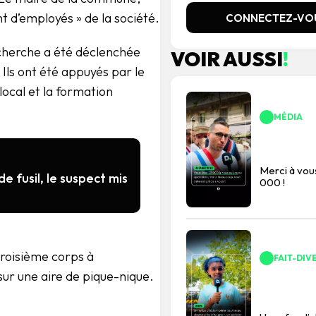
t d’employés » de la société.
CONNECTEZ-VO
cherche a été déclenchée
VOIR AUSSI
!
Ils ont été appuyés par le
ocal et la formation
MÉDIA
Merci à vo
e fusil, le suspect mis
000 !
troisième corps à
FAIT-DIV
 sur une aire de pique-nique.