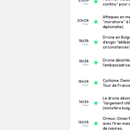
Hier
continu" pour a
Attaques en me
20h08
"moratoire" à l
Hier
diplomatie).
Drone en Bulgar
18h38
d'engin "délibé
Hier
circonstances"
Drone désintég
18h38
Hier
l'ambassadrice
Cyclisme: Demi
18h08
Hier
Tour de France 
Le drone désin
16h36
"largement util
Hier
(ministère bul
Ormuz: Oman fa
16h08
avec l'Iran ma
Hier
de navires.