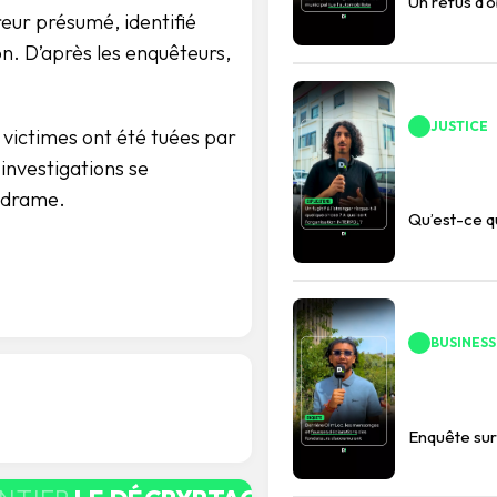
Un refus d’
ireur présumé, identifié
on. D’après les enquêteurs,
JUSTICE
victimes ont été tuées par
investigations se
u drame.
Qu’est-ce 
BUSINESS
Enquête sur 