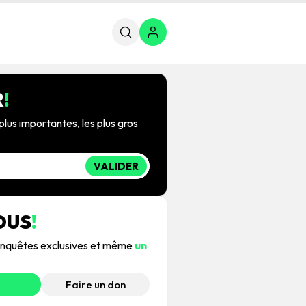
R
!
plus importantes, les plus gros
VALIDER
OUS
!
, enquêtes exclusives et même
un
Faire un don