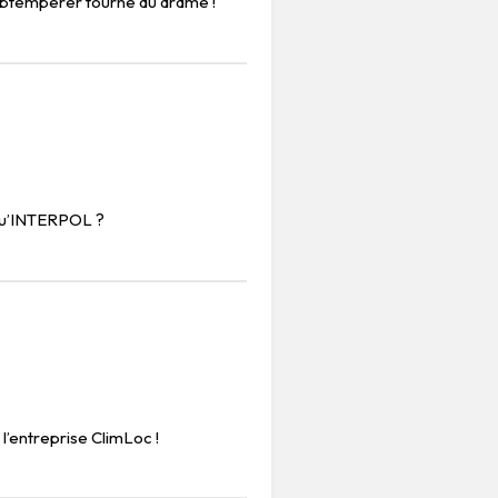
obtempérer tourne au drame !
qu’INTERPOL ?
l’entreprise ClimLoc !