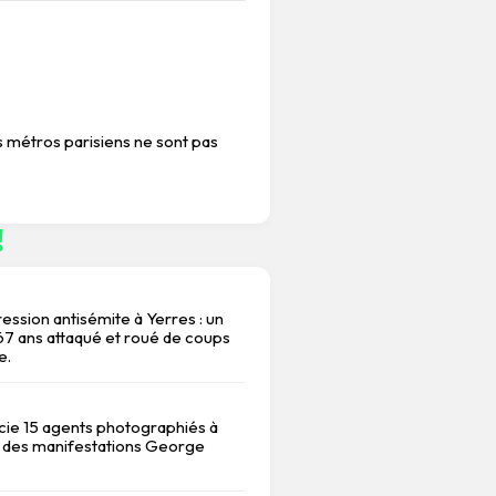
IDENT MÉDIA PRESSE
JUSTICE
NEWS DÉCR
SS ÉCONOMIE
ÉCONOMIE
MEUTRE EMPLOY
YÉ BTP DIJON CHANTIER
JUSTICE
NEWS 
s métros parisiens ne sont pas
!
ession antisémite à Yerres : un
 ans attaqué et roué de coups
e.
ncie 15 agents photographiés à
 des manifestations George