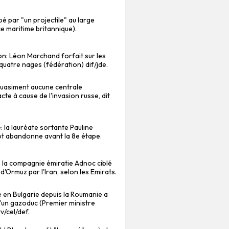
é par "un projectile" au large
 maritime britannique).
on: Léon Marchand forfait sur les
uatre nages (fédération) dif/jde.
"quasiment aucune centrale
cte à cause de l'invasion russe, dit
: la lauréate sortante Pauline
t abandonne avant la 8e étape.
e la compagnie émiratie Adnoc ciblé
 d'Ormuz par l'Iran, selon les Emirats.
 en Bulgarie depuis la Roumanie a
'un gazoduc (Premier ministre
v/cel/def.