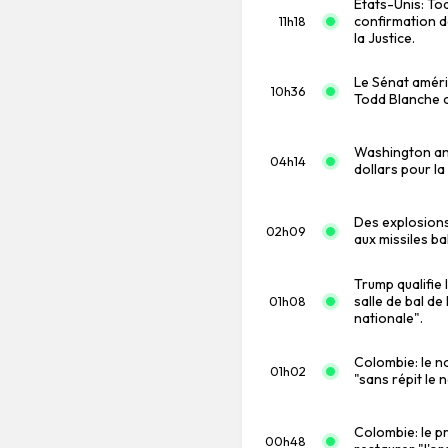
Etats-Unis: To
confirmation 
11h18
la Justice.
Le Sénat améri
10h36
Todd Blanche c
Washington ann
04h14
dollars pour l
Des explosions
02h09
aux missiles ba
Trump qualifie 
salle de bal d
01h08
nationale".
Colombie: le n
01h02
"sans répit le
Colombie: le p
00h48