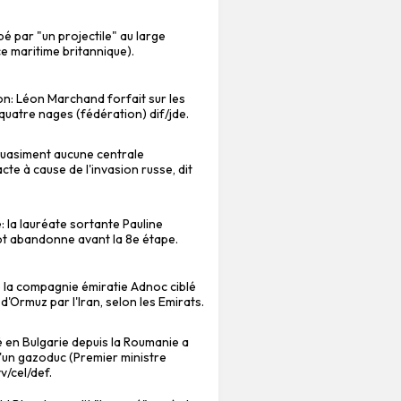
é par "un projectile" au large
 maritime britannique).
on: Léon Marchand forfait sur les
uatre nages (fédération) dif/jde.
"quasiment aucune centrale
cte à cause de l'invasion russe, dit
: la lauréate sortante Pauline
t abandonne avant la 8e étape.
e la compagnie émiratie Adnoc ciblé
 d'Ormuz par l'Iran, selon les Emirats.
 en Bulgarie depuis la Roumanie a
'un gazoduc (Premier ministre
v/cel/def.