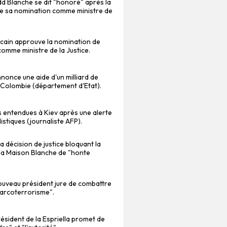
dd Blanche se dit "honoré" après la
de sa nomination comme ministre de
cain approuve la nomination de
omme ministre de la Justice.
once une aide d'un milliard de
a Colombie (département d'Etat).
 entendues à Kiev après une alerte
listiques (journaliste AFP).
la décision de justice bloquant la
e la Maison Blanche de "honte
ouveau président jure de combattre
 narcoterrorisme".
résident de la Espriella promet de