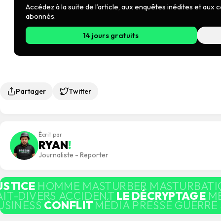
Accédez à la suite de l’article, aux enquêtes inédites et au
abonnés.
14 jours gratuits
Partager
Twitter
Écrit par
RYAN
!
Journaliste - Reporter
USTICE
HOMME MASTURBER MASTURBATIO
AIT-DIVERS ACCIDENT
LE DÉCRYPTAGE
M
USINESS
CONFLIT
MÉDIA PRESSE GUERRE