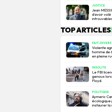
JUSTICE
Jean MESSIH
d’avoir volé
introuvables
TOP ARTICLES
FAIT-DIVERS
Violente agr
homme de 67
en pleine ru
INSOLITE
Le FBI lice
genoux lors
Floyd.
POLITIQUE
Aymeric Car
écologique p
instaurer la