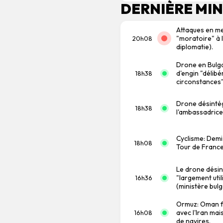
DERNIÈRE MI
Attaques en me
"moratoire" à l
20h08
diplomatie).
Drone en Bulgar
d'engin "délibé
18h38
circonstances"
Drone désintég
18h38
l'ambassadrice
Cyclisme: Demi
18h08
Tour de France 
Le drone désin
"largement util
16h36
(ministère bul
Ormuz: Oman fa
avec l'Iran ma
16h08
de navires.