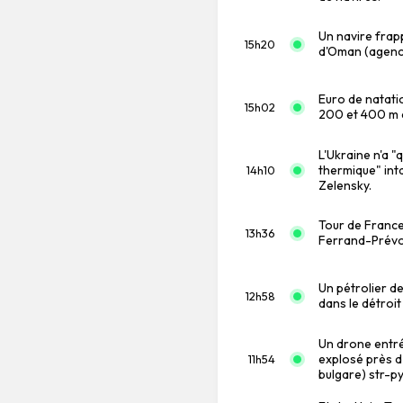
Un navire frapp
15h20
d'Oman (agence
Euro de natati
15h02
200 et 400 m q
L'Ukraine n'a 
thermique" inta
14h10
Zelensky.
Tour de France
13h36
Ferrand-Prévo
Un pétrolier d
12h58
dans le détroit
Un drone entré
explosé près d
11h54
bulgare) str-py