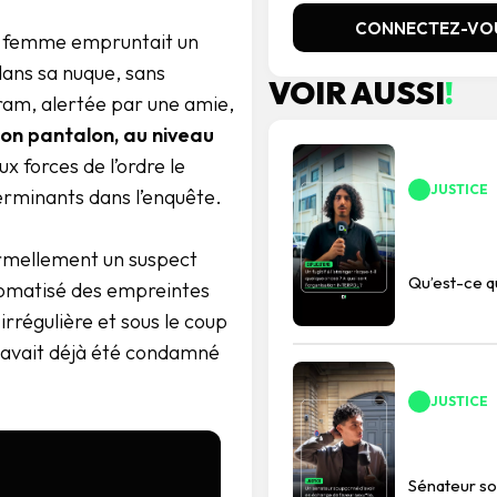
CONNECTEZ-VO
ne femme empruntait un
dans sa nuque, sans
VOIR AUSSI
!
tram, alertée par une amie,
son pantalon, au niveau
x forces de l’ordre le
JUSTICE
erminants dans l’enquête.
formellement un suspect
Qu’est-ce 
tomatisé des empreintes
rrégulière et sous le coup
), avait déjà été condamné
JUSTICE
Sénateur so