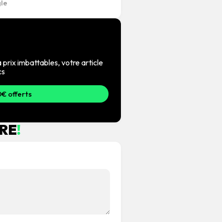
 prix imbattables, votre article
cs
€ offerts
RE
!