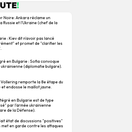
NUTE
!
r Noire: Ankara réclame un
a Russie et l'Ukraine (chef de la
ie : Kiev dit n'avoir pas lancé
rément" et promet de "clarifier les
.
ré en Bulgarie : Sofia convoque
 ukrainienne (diplomatie bulgare).
 Vollering remporte la 8e étape du
et endosse le maillot jaune.
tégré en Bulgarie est de type
isé" par l'armée ukrainienne
gare de la Défense).
it état de discussions "positives"
is met en garde contre les attaques