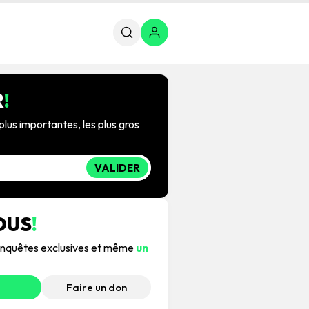
R
!
plus importantes, les plus gros
VALIDER
OUS
!
, enquêtes exclusives et même
un
Faire un don