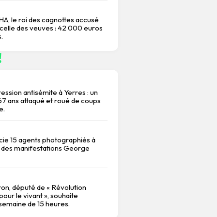
A, le roi des cagnottes accusé
 celle des veuves : 42 000 euros
.
!
ession antisémite à Yerres : un
 ans attaqué et roué de coups
e.
ncie 15 agents photographiés à
 des manifestations George
on, député de « Révolution
our le vivant », souhaite
 semaine de 15 heures.