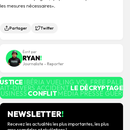
les mesures nécessaires».
Partager
Twitter
Écrit par
RYAN
!
Journaliste - Reporter
JUSTICE
IBÉRIA VUELING VOL FREE PALES
AIT-DIVERS ACCIDENT
LE DÉCRYPTAGE
M
BUSINESS
CONFLIT
MÉDIA PRESSE GUERRE
NEWSLETTER
!
Recevez les actualités les plus importantes, les plus
gros scandales et révélations !