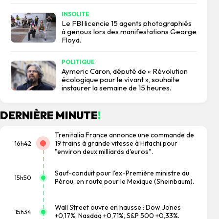
INSOLITE
Le FBI licencie 15 agents photographiés
à genoux lors des manifestations George
Floyd.
POLITIQUE
Aymeric Caron, député de « Révolution
écologique pour le vivant », souhaite
instaurer la semaine de 15 heures.
DERNIÈRE MINUTE
!
Trenitalia France annonce une commande de
19 trains à grande vitesse à Hitachi pour
16h42
"environ deux milliards d'euros".
Sauf-conduit pour l'ex-Première ministre du
15h50
Pérou, en route pour le Mexique (Sheinbaum).
Wall Street ouvre en hausse : Dow Jones
15h34
+0,17%, Nasdaq +0,71%, S&P 500 +0,33%.