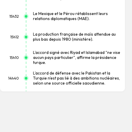
Le Mexique et le Pérou rétablissent leurs
15h32
relations diplomatiques (MAE).
La production française de maïs attendue au
15h12
plus bas depuis 1980 (ministère).
L'accord signé avec Riyad et Islamabad "ne vise
aucun pays particulier", affirme la présidence
15h10
turque.
L'accord de défense avec le Pakistan et la
Turquie n'est pas lié à des ambitions nucléaires,
14h40
selon une source officielle saoudienne.
L'Espagne met en garde l'Italie contre des
mesures de rétorsion si les contrôles aux
14h34
frontières sont maintenus (ministère).
23.000 emplois en moins en juillet aux Etats-
14h32
Unis mais chômage en baisse.