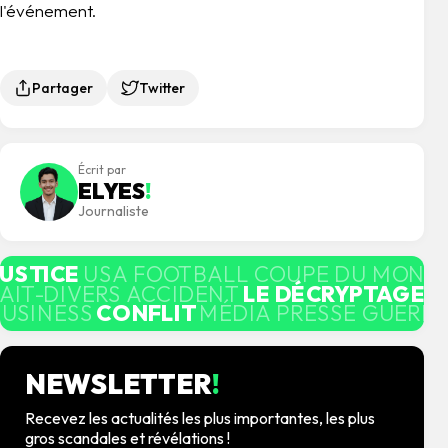
l'événement.
Partager
Twitter
Écrit par
ELYES
!
Journaliste
JUSTICE
USA FOOTBALL COUPE DU MOND
AIT-DIVERS ACCIDENT
LE DÉCRYPTAGE
M
BUSINESS
CONFLIT
MÉDIA PRESSE GUERRE
NEWSLETTER
!
Recevez les actualités les plus importantes, les plus
gros scandales et révélations !