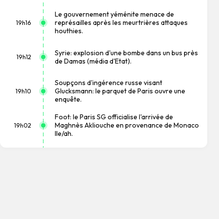
Le gouvernement yéménite menace de
représailles après les meurtrières attaques
19h16
houthies.
Syrie: explosion d'une bombe dans un bus près
19h12
de Damas (média d'Etat).
Soupçons d'ingérence russe visant
Glucksmann: le parquet de Paris ouvre une
19h10
enquête.
Foot: le Paris SG officialise l'arrivée de
Maghnès Akliouche en provenance de Monaco
19h02
lle/ah.
Le chef de l'ONU condamne la Russie et
l'Ukraine pour leurs frappes dans des zones
18h52
civiles.
Washington annonce des sanctions contre le
ministre des forces armées et un réseau
18h34
d'approvisionnement militaire.