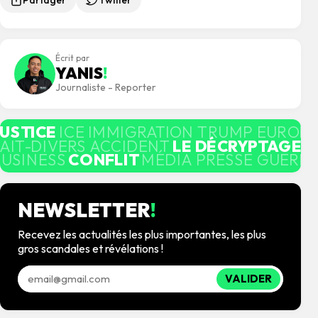
Écrit par
YANIS
!
Journaliste - Reporter
JUSTICE
ICE IMMIGRATION TRUMP EUROP
AIT-DIVERS ACCIDENT
LE DÉCRYPTAGE
M
BUSINESS
CONFLIT
MÉDIA PRESSE GUERRE
NEWSLETTER
!
Recevez les actualités les plus importantes, les plus
gros scandales et révélations !
VALIDER