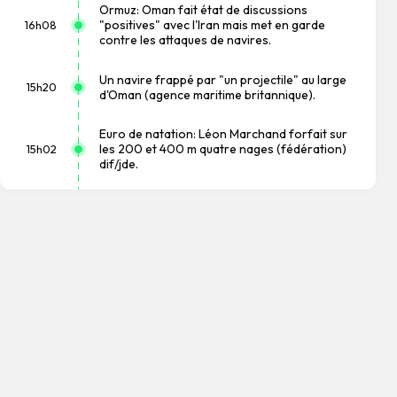
Ormuz: Oman fait état de discussions
"positives" avec l'Iran mais met en garde
16h08
contre les attaques de navires.
Un navire frappé par "un projectile" au large
15h20
d'Oman (agence maritime britannique).
Euro de natation: Léon Marchand forfait sur
les 200 et 400 m quatre nages (fédération)
15h02
dif/jde.
L'Ukraine n'a "quasiment aucune centrale
thermique" intacte à cause de l'invasion russe,
14h10
dit Zelensky.
Tour de France: la lauréate sortante Pauline
13h36
Ferrand-Prévot abandonne avant la 8e étape.
Un pétrolier de la compagnie émiratie Adnoc
ciblé dans le détroit d'Ormuz par l'Iran, selon
12h58
les Emirats.
Un drone entré en Bulgarie depuis la Roumanie