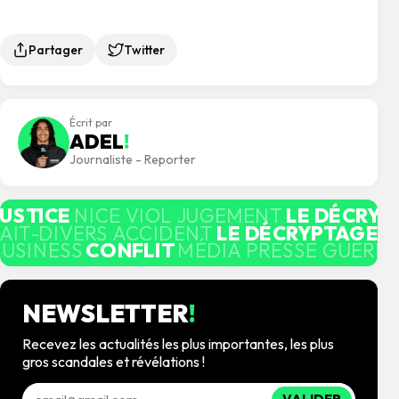
Partager
Twitter
Écrit par
ADEL
!
Journaliste - Reporter
JUSTICE
NICE VIOL JUGEMENT
LE DÉCRYP
AIT-DIVERS ACCIDENT
LE DÉCRYPTAGE
M
BUSINESS
CONFLIT
MÉDIA PRESSE GUERRE
NEWSLETTER
!
Recevez les actualités les plus importantes, les plus
gros scandales et révélations !