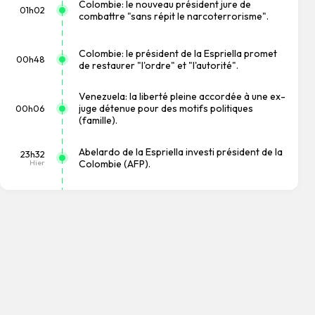
Colombie: le nouveau président jure de
01h02
combattre "sans répit le narcoterrorisme".
Colombie: le président de la Espriella promet
00h48
de restaurer "l'ordre" et "l'autorité".
Venezuela: la liberté pleine accordée à une ex-
juge détenue pour des motifs politiques
00h06
(famille).
Abelardo de la Espriella investi président de la
23h32
Hier
Colombie (AFP).
Wall Street clôture en hausse: Dow Jones
22h04
Hier
+0,28%, Nasdaq +1,30%, S&P 500 +0,62%.
L'UE demande à Meta et TikTok de renforcer la
21h54
surveillance et la vérification des faits après
Hier
les discussions sur Ceuta.
L'Espagne impose des contrôles aux
21h24
frontières aux voyageurs venant d'Italie
Hier