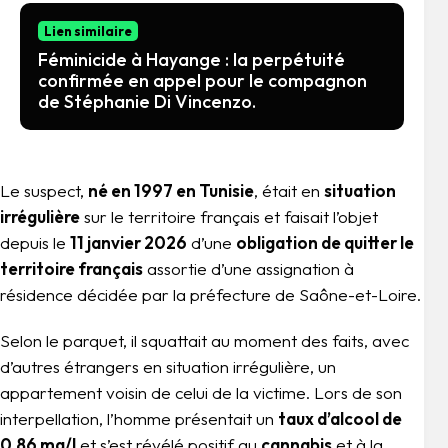
Lien similaire
Féminicide à Hayange : la perpétuité
confirmée en appel pour le compagnon
de Stéphanie Di Vincenzo.
Le suspect,
né en 1997 en Tunisie
, était en
situation
irrégulière
sur le territoire français et faisait l’objet
depuis le
11 janvier 2026
d’une
obligation de quitter le
territoire français
assortie d’une assignation à
résidence décidée par la préfecture de Saône-et-Loire.
Selon le parquet, il squattait au moment des faits, avec
d’autres étrangers en situation irrégulière, un
appartement voisin de celui de la victime. Lors de son
interpellation, l’homme présentait un
taux d’alcool de
0,86 mg/l
et s’est révélé positif au
cannabis
et à la