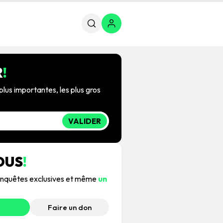
R
!
plus importantes, les plus gros
VALIDER
OUS
!
, enquêtes exclusives et même
un
Faire un don