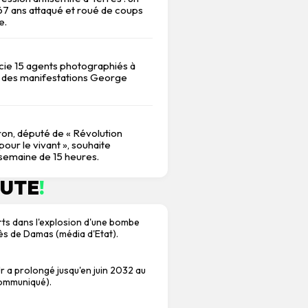
 ans attaqué et roué de coups
e.
ncie 15 agents photographiés à
 des manifestations George
on, député de « Révolution
our le vivant », souhaite
 semaine de 15 heures.
NUTE
!
rts dans l'explosion d'une bombe
ès de Damas (média d'Etat).
Jr a prolongé jusqu'en juin 2032 au
communiqué).