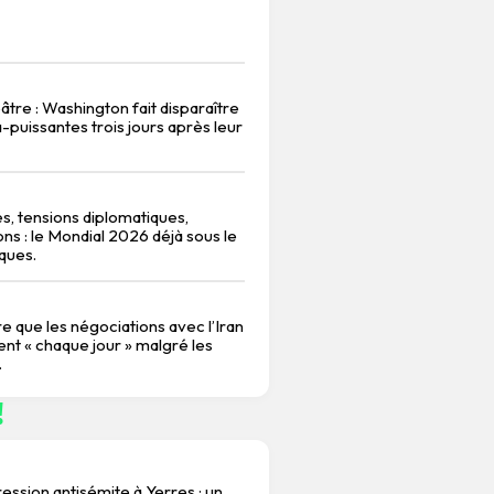
tre : Washington fait disparaître
a-puissantes trois jours après leur
s, tensions diplomatiques,
ons : le Mondial 2026 déjà sous le
iques.
e que les négociations avec l’Iran
nt « chaque jour » malgré les
.
!
ession antisémite à Yerres : un