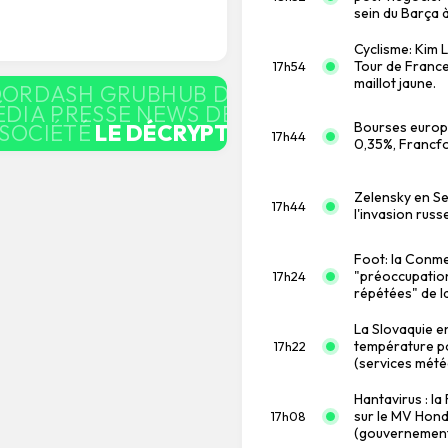
sein du Barça à
Cyclisme: Kim 
Tour de Franc
17h54
maillot jaune.
OORDASH GRUBHUB DELIVERY
LE DÉCRY
ÉDIA PRESSE NEWS DÉCRYPTAGE BUSINE
Bourses europ
 SOCIÉTÉ
LE DÉCRYPTAGE
INNOVATION F
17h44
0,35%, Francfo
Zelensky en Se
17h44
l'invasion russ
Foot: la Conme
"préoccupation
17h24
répétées" de l
La Slovaquie e
température po
17h22
(services mété
Hantavirus : l
sur le MV Hond
17h08
(gouvernement