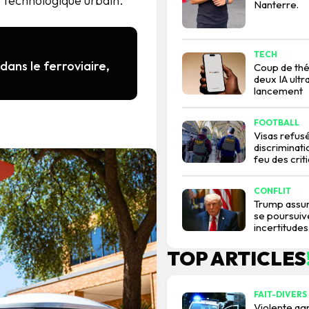
e technologique urbain.
Nanterre.
TECH
ans le ferroviaire,
Coup de théâ
deux IA ultr
lancement
FOOTBALL
Visas refusé
discriminati
feu des crit
CONFLIT
Trump assur
se poursuive
incertitudes
TOP ARTICLES
FAIT-DIVERS
Violente agr