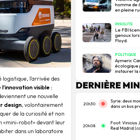
homme de 67
en pleine ru
INSOLITE
Le FBI lice
genoux lors
Floyd.
POLITIQUE
Aymeric Car
écologique p
instaurer la
 logistique, l’arrivée des
DERNIÈRE MI
l’innovation visible
:
 deviennent une nouvelle
Syrie: deux mo
20h30
r design
, volontairement
dans un bus pr
uer de la curiosité et non
un «mini-robot» devant leur
Foot: Vinicius 
20h08
Real Madrid (
abiter dans un laboratoire