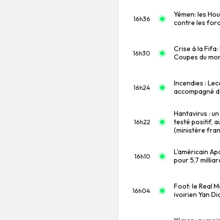
Yémen: les Hou
16h36
contre les for
Crise à la Fifa
16h30
Coupes du mon
Incendies : Le
16h24
accompagné de 
Hantavirus : un
testé positif, 
16h22
(ministère fran
L'américain Ap
16h10
pour 5,7 milliar
Foot: le Real M
16h04
ivoirien Yan D