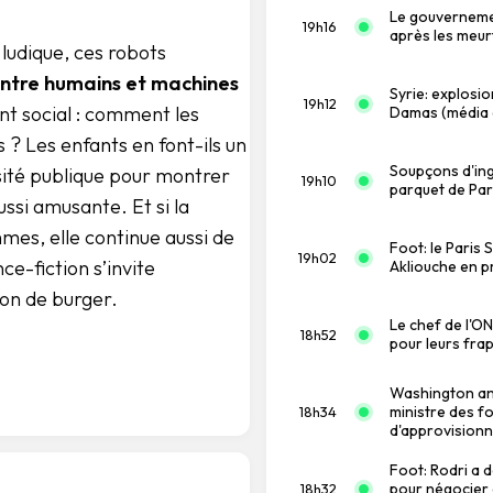
Le gouverneme
19h16
après les meur
 ludique, ces robots
entre humains et machines
Syrie: explosi
19h12
nt social : comment les
Damas (média d
 ? Les enfants en font-ils un
Soupçons d'ing
osité publique pour montrer
19h10
parquet de Par
ssi amusante. Et si la
hmes, elle continue aussi de
Foot: le Paris 
19h02
nce-fiction s’invite
Akliouche en p
son de burger.
Le chef de l'O
18h52
pour leurs fra
Washington an
ministre des f
18h34
d'approvisionn
Foot: Rodri a
pour négocier 
18h32