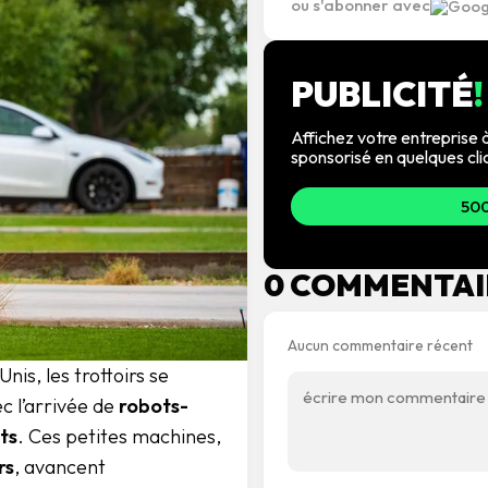
ou s'abonner avec
PUBLICITÉ
!
Affichez votre entreprise à
sponsorisé en quelques cli
500
0 COMMENTAI
Aucun commentaire récent
nis, les trottoirs se
c l’arrivée de
robots-
ts
. Ces petites machines,
rs
, avancent