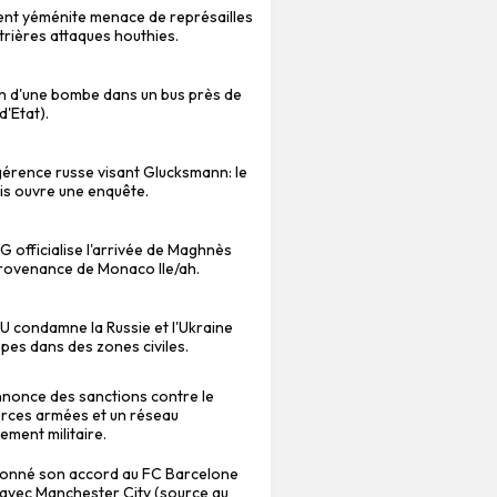
nt yéménite menace de représailles
trières attaques houthies.
on d'une bombe dans un bus près de
'Etat).
érence russe visant Glucksmann: le
is ouvre une enquête.
SG officialise l'arrivée de Maghnès
rovenance de Monaco lle/ah.
NU condamne la Russie et l'Ukraine
ppes dans des zones civiles.
nonce des sanctions contre le
orces armées et un réseau
ement militaire.
 donné son accord au FC Barcelone
avec Manchester City (source au