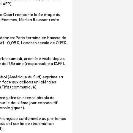
 l'AFP).
Le Court remporte la 6e étape du
e Femmes, Marlen Reusser reste
PTAGE
FAIT-DIVERS ACCIDENT MÉDIA PRE
SS ÉCONOMIE
ÉCONOMIE
INNOVATION FO
éennes: Paris termine en hausse de
OOD ROBOT USA DOORDASH GRUBHUB DE
rt +0,05%, Londres recule de 0,19%.
rbie samedi, première visite depuis
e de l'Ukraine (responsable à l'AFP).
bol (Amérique du Sud) exprime sa
 face aux actions unilatérales
a Fifa (communiqué).
nregistre un record absolu de
ur le deuxième jour consécutif
orologiques).
a Française contaminée au printemps
ius est sortie de réanimation
).