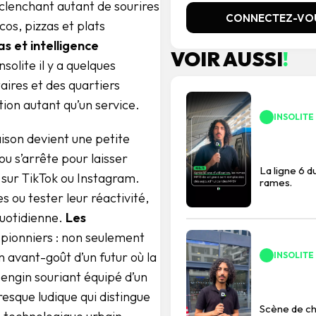
clenchant autant de sourires
CONNECTEZ-VO
acos, pizzas et plats
s et intelligence
VOIR AUSSI
!
nsolite il y a quelques
aires et des quartiers
ion autant qu’un service.
INSOLITE
ison devient une petite
ou s’arrête pour laisser
La ligne 6 
 sur TikTok ou Instagram.
rames.
 ou tester leur réactivité,
quotidienne.
Les
 pionniers : non seulement
un avant-goût d’un futur où la
INSOLITE
 engin souriant équipé d’un
resque ludique qui distingue
Scène de ch