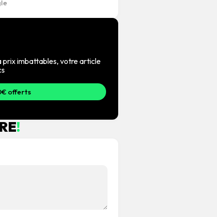
 prix imbattables, votre article
cs
€ offerts
RE
!