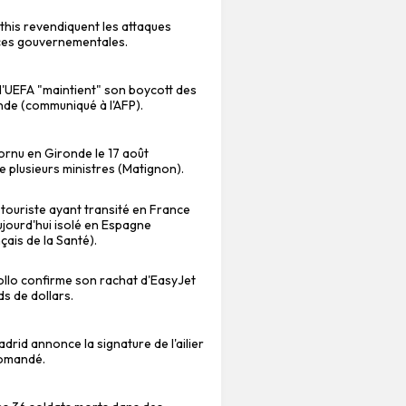
this revendiquent les attaques
ces gouvernementales.
: l'UEFA "maintient" son boycott des
de (communiqué à l'AFP).
cornu en Gironde le 17 août
plusieurs ministres (Matignon).
 touriste ayant transité en France
aujourd'hui isolé en Espagne
çais de la Santé).
ollo confirme son rachat d'EasyJet
ds de dollars.
adrid annonce la signature de l'ailier
iomandé.