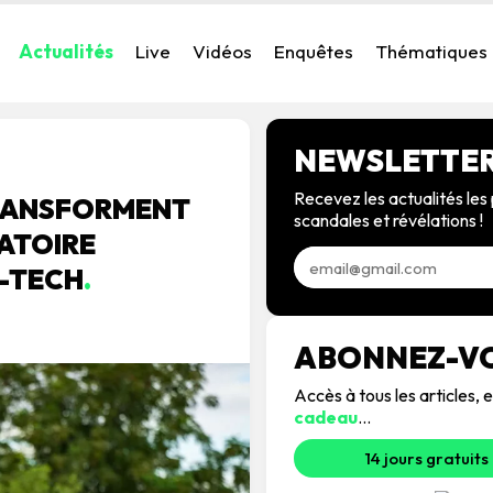
Actualités
Live
Vidéos
Enquêtes
Thématiques
NEWSLETTE
Recevez les actualités les 
TRANSFORMENT
scandales et révélations !
RATOIRE
D-TECH
.
ABONNEZ-V
Accès à tous les articles
cadeau
...
14 jours gratuits