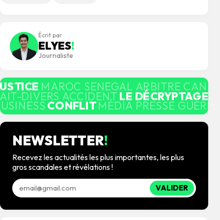
Écrit par
ELYES
!
Journaliste
JUSTICE
MAROC SENEGAL ARBITRE CAN
L
AIT-DIVERS ACCIDENT
LE DÉCRYPTAGE
M
BUSINESS
CONFLIT
MÉDIA PRESSE GUERRE
NEWSLETTER
!
Recevez les actualités les plus importantes, les plus
gros scandales et révélations !
VALIDER