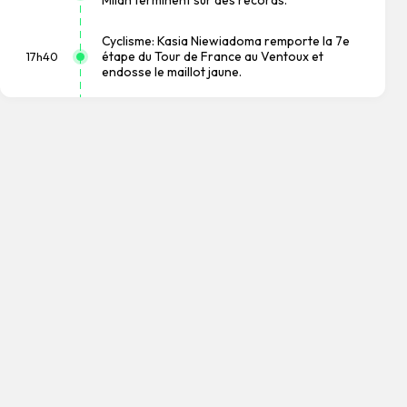
Milan terminent sur des records.
Cyclisme: Kasia Niewiadoma remporte la 7e
étape du Tour de France au Ventoux et
17h40
endosse le maillot jaune.
Une cour d'appel fédérale bloque la
17h20
construction de la salle de bal de Trump.
Trenitalia France annonce une commande de
19 trains à grande vitesse à Hitachi pour
16h42
"environ deux milliards d'euros".
Sauf-conduit pour l'ex-Première ministre du
15h50
Pérou, en route pour le Mexique (Sheinbaum).
Wall Street ouvre en hausse : Dow Jones
15h34
+0,17%, Nasdaq +0,71%, S&P 500 +0,33%.
Le Mexique et le Pérou rétablissent leurs
15h32
relations diplomatiques (MAE).