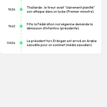
Thaïlande : le tireur avait "clairement planifié"
11h36
son attaque dans un lycée (Premier ministre).
Fifa: la Fédération norvégienne demande la
11h22
démission d'Infantino (présidente).
Le président turc Erdogan est arrivé en Arabie
10h54
saoudite pour un sommet (média saoudien).
Trois membres des forces yéménites tués
dans une nouvelle attaque houthie (source
10h10
militaire).
Les Bourses européennes en hausse à
l'ouverture: Paris +0,14%, Francfort +0,36%,
09h06
Londres +0,22%.
France: le déficit commercial s'est réduit de 1,9
08h46
milliard d'euros en juin (Douanes).