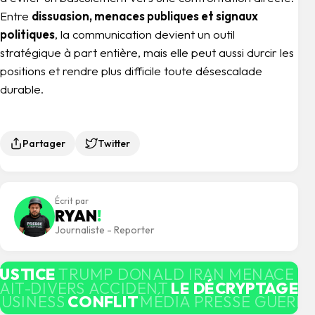
Entre
dissuasion, menaces publiques et signaux
politiques
, la communication devient un outil
stratégique à part entière, mais elle peut aussi durcir les
positions et rendre plus difficile toute désescalade
durable.
Partager
Twitter
Écrit par
RYAN
!
Journaliste - Reporter
JUSTICE
TRUMP DONALD IRAN MENACE M
AIT-DIVERS ACCIDENT
LE DÉCRYPTAGE
M
BUSINESS
CONFLIT
MÉDIA PRESSE GUERRE