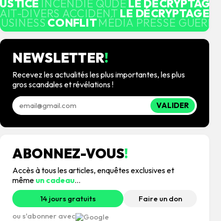
JUSTICE
INCENDIE QUDE
LE DÉCRYPTAGE
AIT-DIVERS ACCIDENT
LE DÉCRYPTAGE
M
BUSINESS
CONFLIT
MÉDIA PRESSE GUERRE
NEWSLETTER
!
Recevez les actualités les plus importantes, les plus
gros scandales et révélations !
VALIDER
ABONNEZ-VOUS
!
Accès à tous les articles, enquêtes exclusives et
même
un cadeau
...
14 jours gratuits
Faire un don
ou s'abonner avec