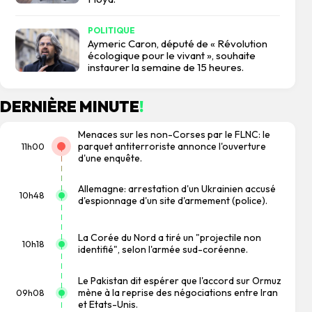
POLITIQUE
Aymeric Caron, député de « Révolution
écologique pour le vivant », souhaite
instaurer la semaine de 15 heures.
DERNIÈRE MINUTE
!
Menaces sur les non-Corses par le FLNC: le
parquet antiterroriste annonce l'ouverture
11h00
d'une enquête.
Allemagne: arrestation d'un Ukrainien accusé
10h48
d'espionnage d'un site d'armement (police).
La Corée du Nord a tiré un "projectile non
10h18
identifié", selon l'armée sud-coréenne.
Le Pakistan dit espérer que l'accord sur Ormuz
mène à la reprise des négociations entre Iran
09h08
et Etats-Unis.