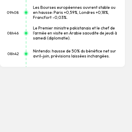
Les Bourses européennes ouvrent stable ou
en hausse: Paris +0,59%, Londres +0,18%,
09h08
Francfort -0,03%.
Le Premier ministre pakistanais et le chef de
l'armée en visite en Arabie saoudite de jeudi à
08h46
samedi (diplomatie).
Nintendo: hausse de 50% du bénéfice net sur
08h42
avril-juin, prévisions laissées inchangées.
La Russie dit avoir abattu dans la nuit 605
07h46
drones ukrainiens (ministère de la Défense).
Swiss Re: bénéfice net en hausse de 9% au 1S à
07h18
2,8 milliards USD.
Siemens: hausse de 15% du bénéfice net sur un
an au 3T, record de commandes sur un
07h04
trimestre.