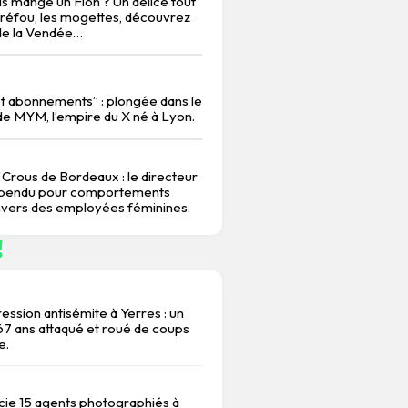
is mangé un Fion ? Un délice tout
éfou, les mogettes, découvrez
 de la Vendée…
 et abonnements” : plongée dans le
 de MYM, l’empire du X né à Lyon.
 Crous de Bordeaux : le directeur
spendu pour comportements
vers des employées féminines.
!
ession antisémite à Yerres : un
 ans attaqué et roué de coups
e.
ncie 15 agents photographiés à