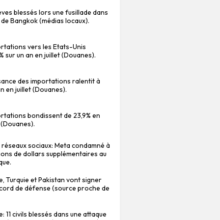
èves blessés lors une fusillade dans
 de Bangkok (médias locaux).
rtations vers les Etats-Unis
 sur un an en juillet (Douanes).
sance des importations ralentit à
n en juillet (Douanes).
ortations bondissent de 23,9% en
an (Douanes).
s réseaux sociaux: Meta condamné à
lions de dollars supplémentaires au
que.
e, Turquie et Pakistan vont signer
ccord de défense (source proche de
: 11 civils blessés dans une attaque