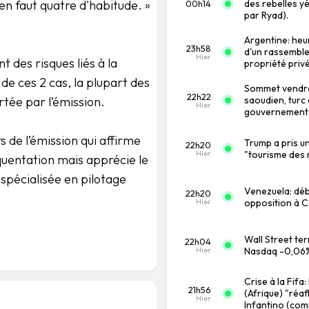
en faut quatre d'habitude. »
des rebelles y
00h14
par Ryad).
Argentine: heu
23h58
d'un rassemblem
Hier
t des risques liés à la
propriété priv
de ces 2 cas, la plupart des
Sommet vendre
22h22
tée par l’émission.
saoudien, turc
Hier
gouvernement 
 de l’émission qui affirme
Trump a pris u
22h20
Hier
"tourisme des 
uentation mais apprécie le
é spécialisée en pilotage
Venezuela: déb
22h20
Hier
opposition à C
Wall Street te
22h04
Hier
Nasdaq -0,06%
Crise à la Fifa
21h56
(Afrique) "réaf
Hier
Infantino (com