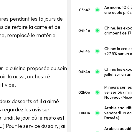
Au moins 10 él
05h42
une école près
aires pendant les 15 jours de
s de refaire la carte et de
Chine: les expo
04h46
grimpent de 17%
ine, remplacé le matériel
Chine: la crois
04h46
+27,5% sur un a
r la cuisine proposée au sein
Chine: les exp
04h44
juillet sur un 
ir là aussi, orchestré
it vide.
Mineurs sur le
verser 567 mil
02h06
Nouveau-Mexi
eux desserts et il a aimé
Arabie saoudit
s regardez les avis sur
vendredi un a
01h04
 lundi, le jour où le resto est
l'armée).
 Pour le service du soir, j’ai
Arabie saoudite