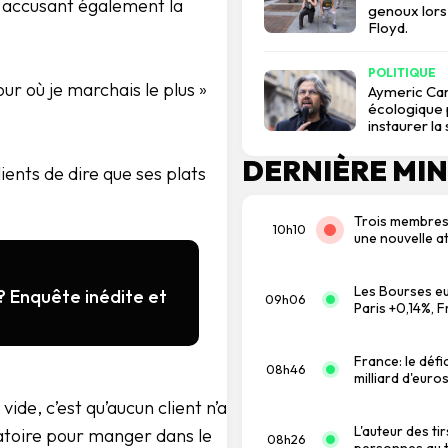
é, accusant également la
genoux lors
Floyd.
POLITIQUE
jour où je marchais le plus »
Aymeric Car
écologique p
instaurer la
DERNIÈRE MI
ents de dire que ses plats
Trois membres
10h10
une nouvelle at
Les Bourses eu
? Enquête inédite et
09h06
Paris +0,14%, 
France: le défi
08h46
milliard d'euro
vide, c’est qu’aucun client n’a
L'auteur des ti
gatoire pour manger dans le
08h26
personnes au to