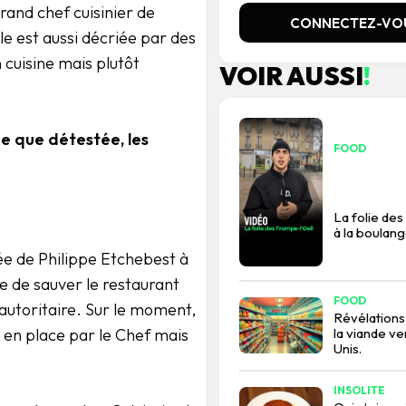
rand chef cuisinier de
CONNECTEZ-VO
le est aussi décriée par des
 cuisine mais plutôt
VOIR AUSSI
!
e que détestée, les
FOOD
La folie des
à la boulang
ée de Philippe Etchebest à
e de sauver le restaurant
FOOD
autoritaire. Sur le moment,
Révélations
la viande v
 en place par le Chef mais
Unis.
INSOLITE