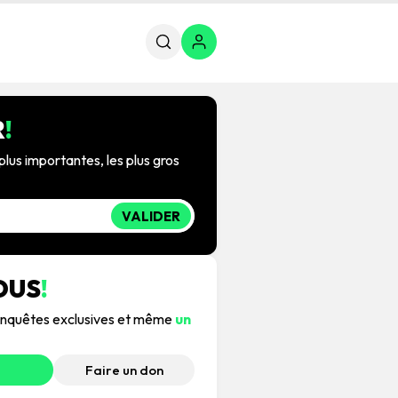
R
!
plus importantes, les plus gros
VALIDER
OUS
!
, enquêtes exclusives et même
un
Faire un don