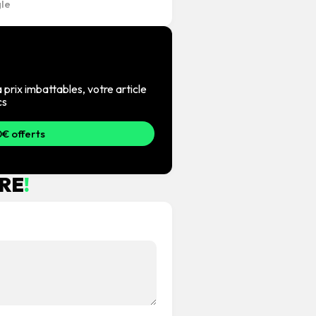
 prix imbattables, votre article
cs
€ offerts
RE
!