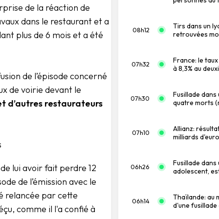
rprise de la réaction de
vaux dans le restaurant et a
Tirs dans un l
08h12
nt plus de 6 mois et a été
retrouvées mort
France: le tau
07h32
à 8,3% au deux
usion de l’épisode concerné
ux de voirie devant le
Fusillade dans 
07h30
 et d’autres restaurateurs
quatre morts (m
Allianz: résult
07h10
milliards d'euro
s
Fusillade dans 
e lui avoir fait perdre 12
06h26
adolescent, es
sode de l’émission avec le
té relancée par cette
Thaïlande: au 
06h14
d'une fusillade
çu, comme il l'a confié à