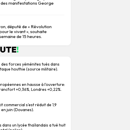
 des manifestations George
on, député de « Révolution
our le vivant », souhaite
 semaine de 15 heures.
NUTE
!
 des forces yéménites tués dans
taque houthie (source militaire).
ropéennes en hausse à l'ouverture:
Francfort +0,36%, Londres +0,22%.
cit commercial s'est réduit de 1,9
s en juin (Douanes).
rs dans un lycée thaïlandais a tué huit
tal (police).