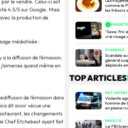
Qui n’a jama
par le vendre. Celui-ci est
comme le Pr
noté 4.5/5 sur Google. Mais
les trésors
 avec la production de
ENQUÊTE
“Sexe, fric
vrai visage
ssage médiatisée :
SCANDALE
Scandale au
 a la diffusion de l’émission.
général su
déplacés en
.] j’aimerais quand même en
TOP ARTICLES
FAIT-DIVERS
ediffusion de l’émission dans
Violente agr
homme de 67
ica dit avoir vécue une
en pleine ru
n restaurant, les changements
e Chef Etchebest ayant fait
INSOLITE
Le FBI lice