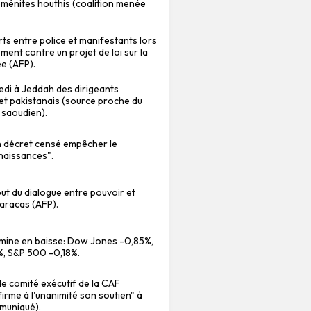
éménites houthis (coalition menée
rts entre police et manifestants lors
ent contre un projet de loi sur la
ée (AFP).
di à Jeddah des dirigeants
 et pakistanais (source proche du
saoudien).
n décret censé empêcher le
naissances".
ut du dialogue entre pouvoir et
aracas (AFP).
rmine en baisse: Dow Jones -0,85%,
, S&P 500 -0,18%.
: le comité exécutif de la CAF
firme à l'unanimité son soutien" à
muniqué).