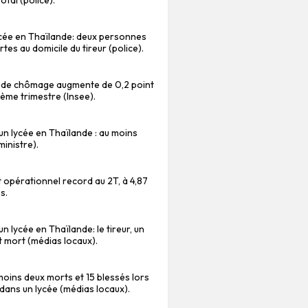
ycée en Thaïlande: deux personnes
es au domicile du tireur (police).
x de chômage augmente de 0,2 point
ième trimestre (Insee).
un lycée en Thaïlande : au moins
inistre).
at opérationnel record au 2T, à 4,87
s.
un lycée en Thaïlande: le tireur, un
t mort (médias locaux).
moins deux morts et 15 blessés lors
 dans un lycée (médias locaux).