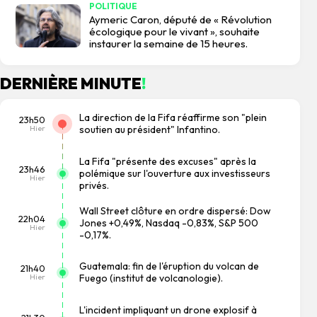
POLITIQUE
Aymeric Caron, député de « Révolution
écologique pour le vivant », souhaite
instaurer la semaine de 15 heures.
DERNIÈRE MINUTE
!
La direction de la Fifa réaffirme son "plein
23h50
Hier
soutien au président" Infantino.
La Fifa "présente des excuses" après la
23h46
polémique sur l'ouverture aux investisseurs
Hier
privés.
Wall Street clôture en ordre dispersé: Dow
22h04
Jones +0,49%, Nasdaq -0,83%, S&P 500
Hier
-0,17%.
Guatemala: fin de l'éruption du volcan de
21h40
Hier
Fuego (institut de volcanologie).
L'incident impliquant un drone explosif à