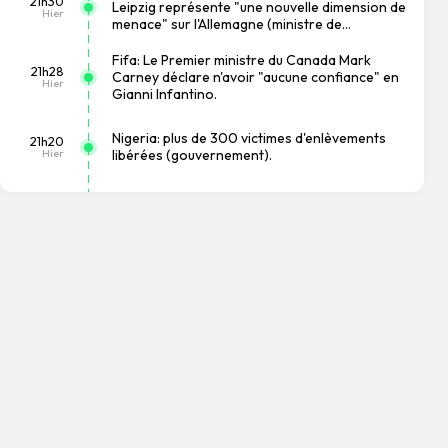
21h30
Leipzig représente "une nouvelle dimension de
Hier
menace" sur l'Allemagne (ministre de
l'Intérieur).
Fifa: Le Premier ministre du Canada Mark
21h28
Carney déclare n'avoir "aucune confiance" en
Hier
Gianni Infantino.
Nigeria: plus de 300 victimes d'enlèvements
21h20
Hier
libérées (gouvernement).
Iran: la communication avec le guide suprême
21h16
est "très difficile en ce moment", affirme le
Hier
président.
Les États-Unis suspendent les importations du
20h34
plus grand producteur d’avocats du Mexique
Hier
(secteur).
Les Houthis disent avoir attaqué un deuxième
20h22
Hier
pétrolier en mer Rouge.
Ski: la Suissesse Lara Gut-Behrami, triple
19h12
médaillée olympique, annonce sa retraite
Hier
(fédération).