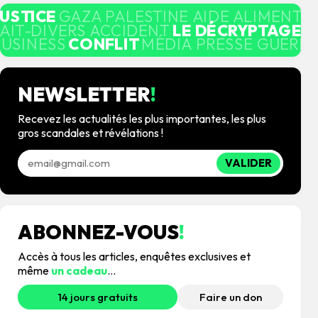
JUSTICE
GAZA PALESTINE AIDE ALIMENTA
AIT-DIVERS ACCIDENT
LE DÉCRYPTAGE
M
BUSINESS
CONFLIT
MÉDIA PRESSE GUERRE
NEWSLETTER
!
Recevez les actualités les plus importantes, les plus
gros scandales et révélations !
VALIDER
ABONNEZ-VOUS
!
Accès à tous les articles, enquêtes exclusives et
même
un cadeau
...
14 jours gratuits
Faire un don