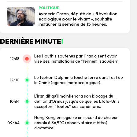
POLITIQUE
Aymeric Caron, député de « Révolution
écologique pour le vivant », souhaite
instaurer la semaine de 15 heures.
DERNIÈRE MINUTE
!
Les Houthis soutenus par l'Iran disent avoir
12h18
visé des installations de "l'ennemi saoudien".
Le typhon Dolphin a touché terre dans l'est de
12h10
la Chine (agence météorologique).
L'Iran dit qu'il maintiendra son blocage du
détroit d'Ormuz jusqu'à ce que les Etats-Unis
10h14
acceptent "toutes" ses conditions.
Hong Kong enregistre un record de chaleur
absolu à 36,9°C (observatoire météo)
09h44
cla/tmt/cel.