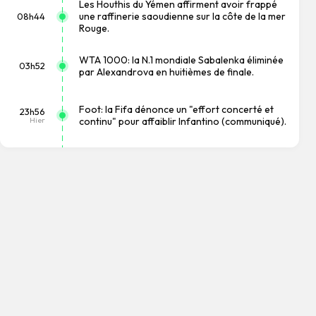
Les Houthis du Yémen affirment avoir frappé
une raffinerie saoudienne sur la côte de la mer
08h44
Rouge.
WTA 1000: la N.1 mondiale Sabalenka éliminée
03h52
par Alexandrova en huitièmes de finale.
Foot: la Fifa dénonce un "effort concerté et
23h56
Hier
continu" pour affaiblir Infantino (communiqué).
Attaques en mer Noire: Ankara réclame un
20h08
"moratoire" à la Russie et l'Ukraine (chef de la
Hier
diplomatie).
Drone en Bulgarie : Kiev dit n'avoir pas lancé
18h38
d'engin "délibérément" et promet de "clarifier
Hier
les circonstances".
Drone désintégré en Bulgarie : Sofia convoque
18h38
l'ambassadrice ukrainienne (diplomatie
Hier
bulgare).
Cyclisme: Demi Vollering remporte la 8e étape
18h08