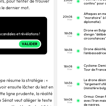
urs, pour tenter de trouver
Hier
continu" pour a
 le dernier mot.
Attaques en me
20h08
"moratoire" à l
Hier
diplomatie).
Drone en Bulgar
18h38
scandales et révélations !
d'engin "délibé
Hier
circonstances"
VALIDER
Drone désintég
18h38
Hier
l'ambassadrice
Cyclisme: Demi
18h08
Hier
Tour de France 
upe résume la stratégie : «
Le drone désin
16h36
"largement util
Hier
oir ensuite lâcher du lest en
(ministère bul
e ligne prudente, la réalité
Ormuz: Oman fa
16h08
 Sénat veut alléger le texte
avec l'Iran ma
Hier
de navires.