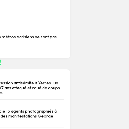
s métros parisiens ne sont pas
!
ession antisémite à Yerres : un
 ans attaqué et roué de coups
e.
ncie 15 agents photographiés à
 des manifestations George