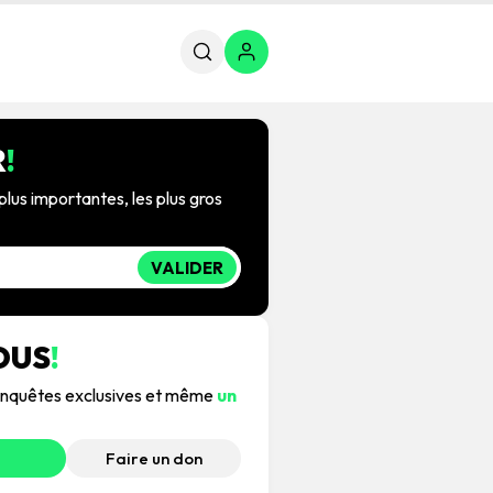
R
!
plus importantes, les plus gros
VALIDER
OUS
!
, enquêtes exclusives et même
un
Faire un don