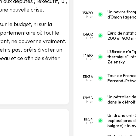
aux députés ; l’exécutif, lui,
ne nouvelle crise.
Un navire frapp
15h20
Hier
d'Oman (agence
ur le budget, ni sur la
le parlementaire où tout le
Euro de natati
15h02
Hier
200 et 400 m q
tant, ne gouverne vraiment.
etits pas, prêts à voter un
L'Ukraine n'a 
14h10
thermique" inta
au et ce afin de s'éviter
Hier
Zelensky.
Tour de France
13h36
Hier
Ferrand-Prévo
Un pétrolier d
12h58
Hier
dans le détroit
Un drone entré
11h54
explosé près d
Hier
bulgare) str-py