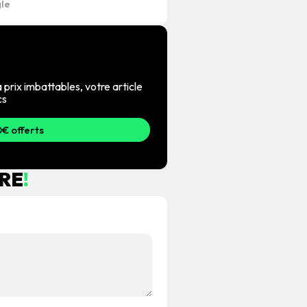
 prix imbattables, votre article
cs
€ offerts
RE
!