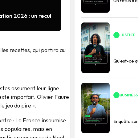
Un refus d’
tion 2026 : un recul
JUSTICE
les recettes, qui partira au
Qu’est-ce 
istes assument leur ligne :
BUSINESS
texte imparfait. Olivier Faure
e jeu du pire ».
contre : La France insoumise
Enquête sur 
es populaires, mais en
 partir en vacances de Noël