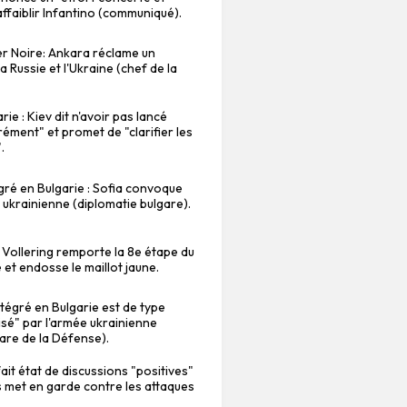
ffaiblir Infantino (communiqué).
r Noire: Ankara réclame un
a Russie et l'Ukraine (chef de la
ie : Kiev dit n'avoir pas lancé
rément" et promet de "clarifier les
.
ré en Bulgarie : Sofia convoque
 ukrainienne (diplomatie bulgare).
 Vollering remporte la 8e étape du
et endosse le maillot jaune.
tégré en Bulgarie est de type
isé" par l'armée ukrainienne
gare de la Défense).
it état de discussions "positives"
is met en garde contre les attaques