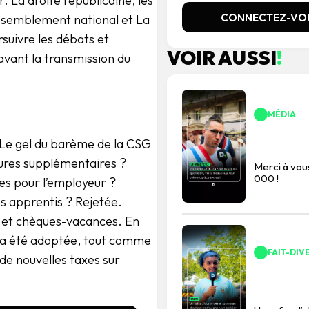
r. La droite républicaine, les
CONNECTEZ-VO
assemblement national et La
rsuivre les débats et
VOIR AUSSI
!
 avant la transmission du
MÉDIA
Le gel du barème de la CSG
eures supplémentaires ?
Merci à vo
000 !
es pour l’employeur ?
es apprentis ? Rejetée.
s et chèques-vacances. En
l a été adoptée, tout comme
FAIT-DIV
 de nouvelles taxes sur