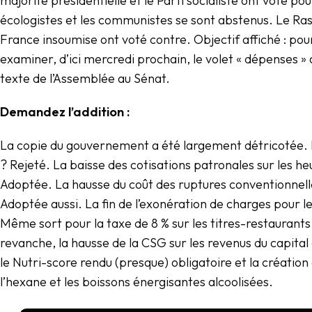
majorité présidentielle et le Parti socialiste ont voté pou
écologistes et les communistes se sont abstenus. Le R
France insoumise ont voté contre. Objectif affiché : pou
examiner, d’ici mercredi prochain, le volet « dépenses »
texte de l’Assemblée au Sénat.
Demandez l’addition :
La copie du gouvernement a été largement détricotée. 
? Rejeté. La baisse des cotisations patronales sur les h
Adoptée. La hausse du coût des ruptures conventionnell
Adoptée aussi. La fin de l’exonération de charges pour l
Même sort pour la taxe de 8 % sur les titres-restaurant
revanche, la hausse de la CSG sur les revenus du capita
le Nutri-score rendu (presque) obligatoire et la création
l’hexane et les boissons énergisantes alcoolisées.