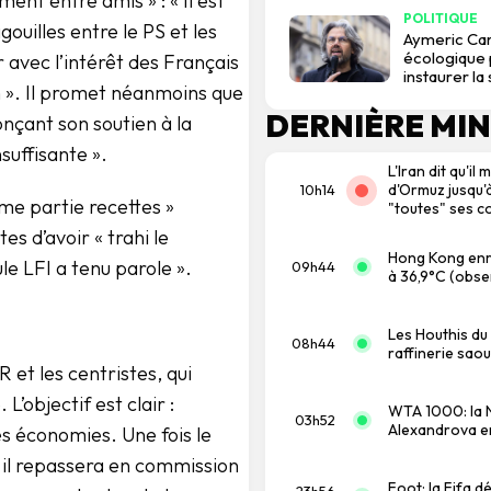
ent entre amis » : « Il est
POLITIQUE
ouilles entre le PS et les
Aymeric Car
écologique p
ir avec l’intérêt des Français
instaurer la
ion ». Il promet néanmoins que
DERNIÈRE MI
onçant son soutien à la
nsuffisante ».
L'Iran dit qu'i
d'Ormuz jusqu'
10h14
âme partie recettes »
"toutes" ses c
s d’avoir « trahi le
Hong Kong enre
e LFI a tenu parole ».
09h44
à 36,9°C (obse
Les Houthis du
08h44
raffinerie saou
et les centristes, qui
’objectif est clair :
WTA 1000: la N
03h52
Alexandrova en
es économies. Une fois le
, il repassera en commission
Foot: la Fifa 
23h56