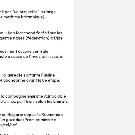
é par "un projectile" au large
 maritime britannique).
on: Léon Marchand forfait sur les
uatre nages (fédération) dif/jde.
"quasiment aucune centrale
cte à cause de l'invasion russe, dit
: la lauréate sortante Pauline
t abandonne avant la 8e étape.
e la compagnie émiratie Adnoc ciblé
 d'Ormuz par l'Iran, selon les Emirats.
 en Bulgarie depuis la Roumanie a
'un gazoduc (Premier ministre
v/cel/def.