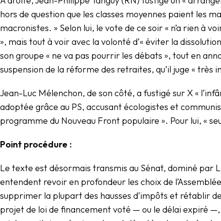
À droite, Jean-Philippe Tanguy (RN) fustige un « arrangem
hors de question que les classes moyennes paient les mag
macronistes. » Selon lui, le vote de ce soir « n’a rien à vo
», mais tout à voir avec la volonté d’« éviter la dissolut
son groupe « ne va pas pourrir les débats », tout en ann
suspension de la réforme des retraites, qu’il juge « très i
Jean-Luc Mélenchon, de son côté, a fustigé sur X « l’inf
adoptée grâce au PS, accusant écologistes et communiste
programme du Nouveau Front populaire ». Pour lui, « seul
Point procédure :
Le texte est désormais transmis au Sénat, dominé par LR 
entendent revoir en profondeur les choix de l’Assemblée. L
supprimer la plupart des hausses d’impôts et rétablir d
projet de loi de financement voté — ou le délai expiré —