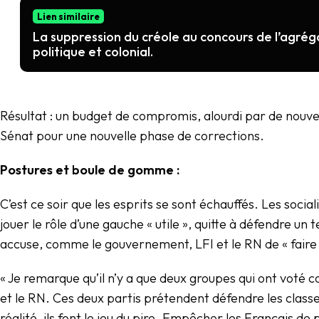
Lien similaire
La suppression du créole au concours de l’agréga
politique et colonial.
Résultat : un budget de compromis, alourdi par de nouvel
Sénat pour une nouvelle phase de corrections.
Postures et boule de gomme :
C’est ce soir que les esprits se sont échauffés. Les social
jouer le rôle d’une gauche « utile », quitte à défendre un 
accuse, comme le gouvernement, LFI et le RN de « faire l
« Je remarque qu’il n’y a que deux groupes qui ont voté 
et le RN. Ces deux partis prétendent défendre les class
réalité, ils font le jeu du pire. Empêcher les Français de