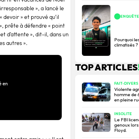
irresponsable », a lancé le
« devoir » et prouvé qu’il
ENQUÊTE
», prête à défendre « point
t d’attente », dit-il, dans un
Pourquoi le
les autres ».
climatisés ?
TOP ARTICLES
é en
FAIT-DIVERS
Violente agr
homme de 67
en pleine ru
INSOLITE
Le FBI lice
genoux lors
Floyd.