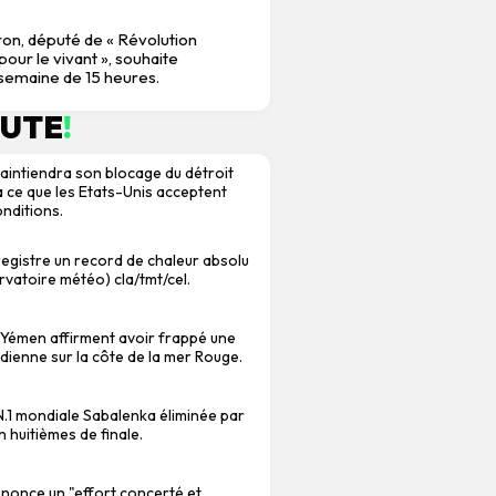
on, député de « Révolution
our le vivant », souhaite
 semaine de 15 heures.
NUTE
!
l maintiendra son blocage du détroit
à ce que les Etats-Unis acceptent
onditions.
gistre un record de chaleur absolu
rvatoire météo) cla/tmt/cel.
 Yémen affirment avoir frappé une
dienne sur la côte de la mer Rouge.
.1 mondiale Sabalenka éliminée par
 huitièmes de finale.
dénonce un "effort concerté et