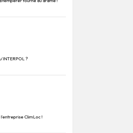
obtempérer tourne au drame !
qu’INTERPOL ?
l’entreprise ClimLoc !